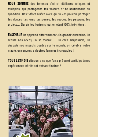
NOUS SOMMES
des femmes d’ici et d’ailleurs, uniques et
multiples, qui partageons tes valeurs et te soutiennons au
quotidien. Des fidèles alliées avec qui tu vas pouvoir partager
tes doutes, tes joies, tes peines, tes succès, tes passions, tes
projets... Élargir tes horizons tout en étant 100% toi-même !
ENSEMBLE
On apprend différemment, On grandit ensemble, On
réalise nos rêves, On se motive ... On crée l'impossible, On
décuple nos impacts positifs sur le monde, on célèbre notre
magie, on rencontre d’autres femmes incroyables !
TOUS LES MOIS
découvre ce que l'on a prévu et participe à nos
expériences inédites et extraordinaires !