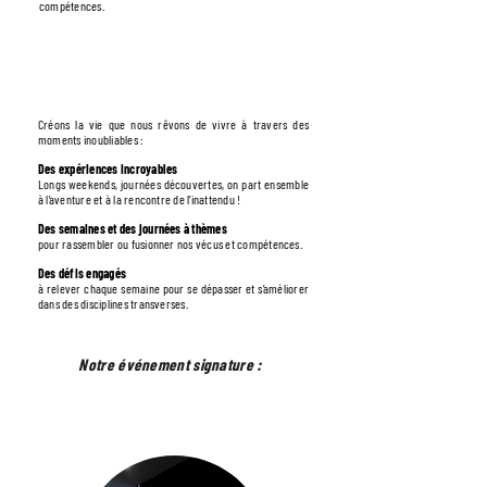
compétences.
LA FABRIQUE À RÊVES
Créons la vie que nous rêvons de vivre à travers des
moments inoubliables :
Des expériences incroyables
Longs weekends, journées découvertes, on part ensemble
à l’aventure et à la rencontre de l’inattendu !
Des semaines et des journées à thèmes
pour rassembler ou fusionner nos vécus et compétences.
Des défis engagés
à relever chaque semaine pour se dépasser et s’améliorer
dans des disciplines transverses.
Notre événement signature :
BRIGHT & BOLD NIGHTS