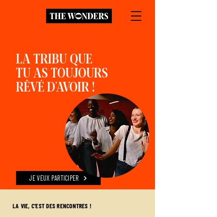
LA TRIBU QUE
TU AS TOUJOURS
RÊVÉ D'AVOIR !
JE VEUX PARTICIPER
LA VIE, C’EST DES RENCONTRES !