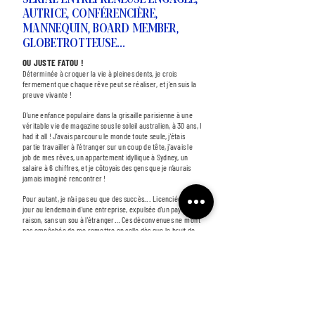
AUTRICE, CONFÉRENCIÈRE,
MANNEQUIN, BOARD MEMBER,
GLOBETROTTEUSE...
OU JUSTE FATOU !
Déterminée à croquer la vie à pleines dents, je crois
fermement que chaque rêve peut se réaliser, et j'en suis la
preuve vivante !
D’une enfance populaire dans la grisaille parisienne à une
véritable vie de magazine sous le soleil australien, à 30 ans, I
had it all !
J’avais parcouru le monde toute seule, j'étais
partie travailler à l’étranger sur un coup de tête, j'avais le
job de mes rêves, un appartement idyllique à Sydney, un
salaire à 6 chiffres, et je côtoyais des gens que je n’aurais
jamais imaginé rencontrer !
Pour autant, je n’ai pas eu que des succès... Licenciée du
jour au lendemain d’une entreprise, expulsée d’un pays sans
raison, sans un sou à l'étranger… Ces déconvenues ne m'ont
pas empêchée de me remettre en selle dès que le bruit de
l’aventure se faisait à nouveau entendre, malgré mes peurs
et mes incertitudes.
Aujourd'hui j'ai réussi à mettre l'élixir de mes succès en
flacon pour les partager.
Mon optimisme à toute épreuve, mon audace sans limite et
ma croyance profonde qu'il y a toujours un moyen pour