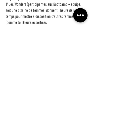
1/ Les Wonders (participantes aux Bootcamp + équipe, 
soit une dizaine de femmes) donnent 1 heure de leur 
temps pour mettre à disposition d'autres femmes 
(comme toi!) leurs expertises.
2/ Les femmes ayant profité des expertises des Wonders, 
donnent à leur tour 1 heure de leur temps pour mettre à 
disposition des Wonders leurs expertises.
Afficher plus
NE LOUPEZ RIEN !
et inscrivez-vous à notre fabuleuse newsletter
>
© 2021 pensé par Fatou N'Diaye -
Mentions légales