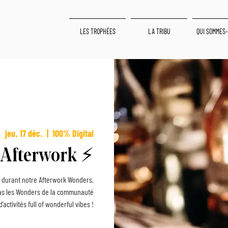
LES TROPHÉES
LA TRIBU
QUI SOMMES-
jeu. 17 déc.
  |  
100% Digital
Afterwork ⚡️
 durant notre Afterwork Wonders.
eras les Wonders de la communauté
’activités full of wonderful vibes !