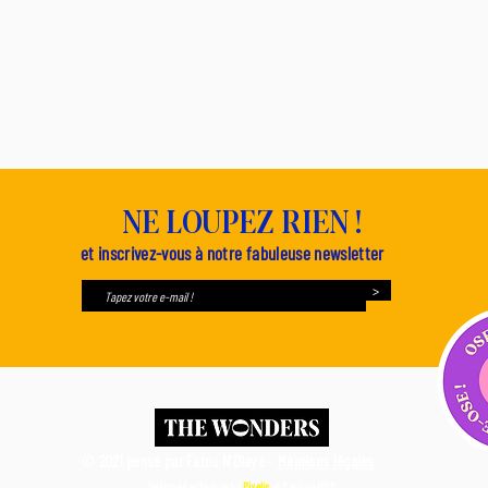
NE LOUPEZ RIEN !
et inscrivez-vous à notre fabuleuse newsletter
>
© 2021 pensé par Fatou N'Diaye -
Mentions légales
Designed with love by
Pixelis
et
Pauline MQP