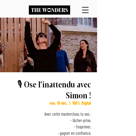
🎙 Ose l’inattendu avec
Simon !
ven. 18 déc.
  |  
100% Digital
Avec cette masterclass, tu vas :
- lâcher-prise,
- t’exprimer,
- gagner en confiance,