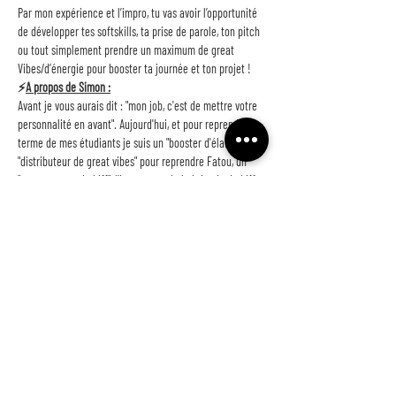
Par mon expérience et l’impro, tu vas avoir l’opportunité 
de développer tes softskills, ta prise de parole, ton pitch 
ou tout simplement prendre un maximum de great 
Vibes/d’énergie pour booster ta journée et ton projet !
⚡️
A propos de Simon :
Avant je vous aurais dit : "mon job, c'est de mettre votre 
personnalité en avant". Aujourd'hui, et pour reprendre le 
terme de mes étudiants je suis un "booster d'élan", un 
"distributeur de great vibes" pour reprendre Fatou, un 
"transmetteur de kiff", l'inspecteur de la brigade du kiff 
pour reprendre l'expression de Maud. 
En d'autres mots, je suis le bouffon de ces reines, qui 
vous apportera de la bonne humeur, du rire, une claque 
de bienveillance et…
Afficher plus
NE LOUPEZ RIEN !
et inscrivez-vous à notre fabuleuse newsletter