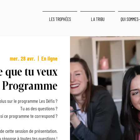
LES TROPHÉES
LA TRIBU
QUI SOMMES-
mer. 28 avr.
  |  
En ligne
ce que tu veux
le Programme
 plus sur le programme Les Défis ?
Tu as des questions ?
r si ce programme te correspond ?
 de cette session de présentation.
a réponse à toutes tes questions !