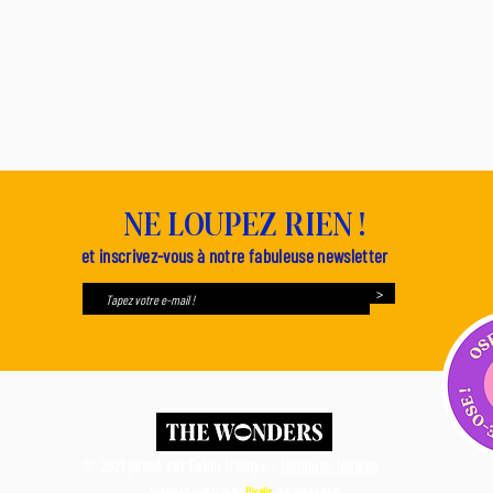
NE LOUPEZ RIEN !
et inscrivez-vous à notre fabuleuse newsletter
>
© 2021 pensé par Fatou N'Diaye -
Mentions légales
Designed with love by
Pixelis
et
Pauline MQP