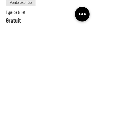
Vente expirée
Type de billet
Gratuit
Prix
0,00 €
NE LOUPEZ RIEN !
et inscrivez-vous à notre fabuleuse newsletter
>
© 2021 pensé par Fatou N'Diaye -
Mentions légales
Designed with love by
Pixelis
et
Pauline MQP