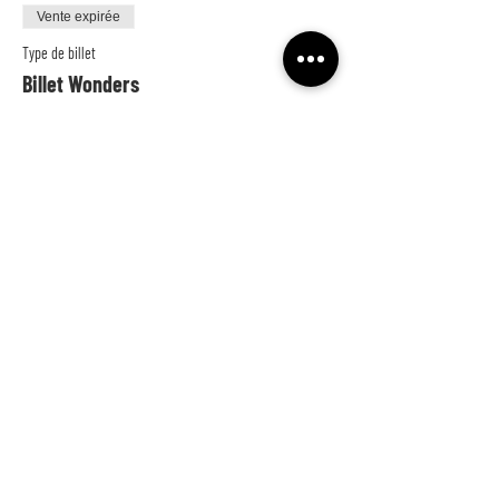
Vente expirée
Type de billet
Billet Wonders
Prix
0,00 €
NE LOUPEZ RIEN !
et inscrivez-vous à notre fabuleuse newsletter
>
© 2021 pensé par Fatou N'Diaye -
Mentions légales