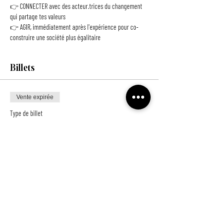
👉 CONNECTER avec des acteur.trices du changement 
qui partage tes valeurs
👉 AGIR, immédiatement après l'expérience pour co-
construire une société plus égalitaire
Billets
Vente expirée
Type de billet
Billet Wonders
Prix
10,00 €
+ 0,25 € de frais de billetterie