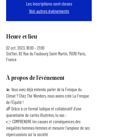
Les inscriptions sont closes
Voir autres événements
Heure et lieu
02 oct. 2023, 18:00 – 21:00
Sist'her, 82 Rue du Faubourg Saint-Martin, 75010 Paris,
France
À propos de l'événement
💫 Vous avez déjà entendu parler de la Fresque du 
Climat ? Chez The Wonders, nous avons créé La Fresque 
de l'Équité !
🌈 Grâce à ce format ludique et collaboratif d'une 
quarantaine de cartes illustrées, tu vas :
👉 COMPRENDRE les causes et conséquences des 
inégalités hommes-femmes et mesurer l'ampleur de ses 
répercussions sur la société