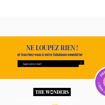
NE LOUPEZ RIEN !
et inscrivez-vous à notre fabuleuse newsletter
>
© 2021 pensé par Fatou N'Diaye -
Mentions légales
Designed with love by
Pixelis
et
Pauline MQP