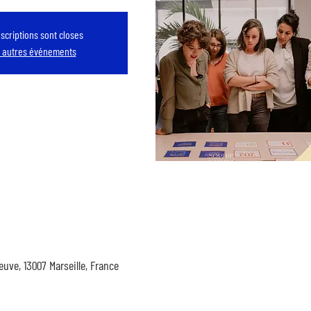
nscriptions sont closes
r autres événements
euve, 13007 Marseille, France