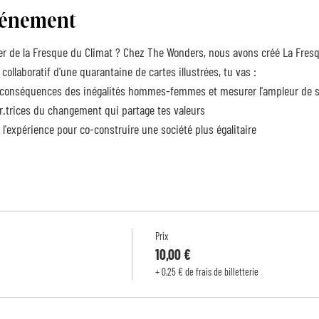
événement
r de la Fresque du Climat ? Chez The Wonders, nous avons créé La Fresqu
collaboratif d'une quarantaine de cartes illustrées, tu vas :
onséquences des inégalités hommes-femmes et mesurer l'ampleur de ses
trices du changement qui partage tes valeurs
expérience pour co-construire une société plus égalitaire
Prix
10,00 €
+ 0,25 € de frais de billetterie