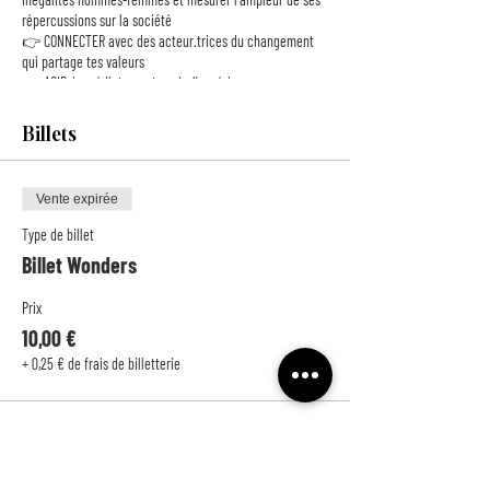
répercussions sur la société
👉 CONNECTER avec des acteur.trices du changement
qui partage tes valeurs
👉 AGIR, immédiatement après l'expérience pour co-
construire une société plus égalitaire
Billets
Vente expirée
Type de billet
Billet Wonders
Prix
10,00 €
+ 0,25 € de frais de billetterie
Vente expirée
Type de billet