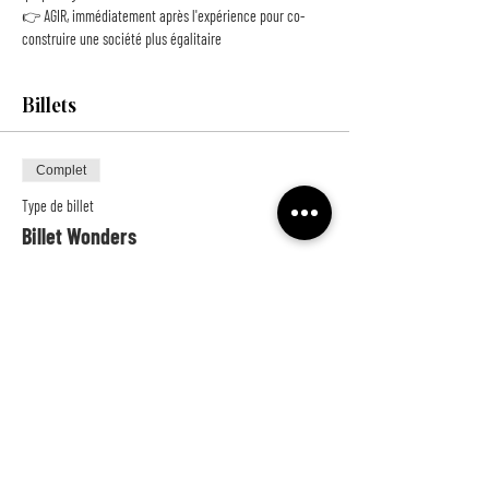
👉 AGIR, immédiatement après l'expérience pour co-
construire une société plus égalitaire
Billets
Complet
Type de billet
Billet Wonders
Prix
10,00 €
+ 0,25 € de frais de billetterie
Cet événement est complet