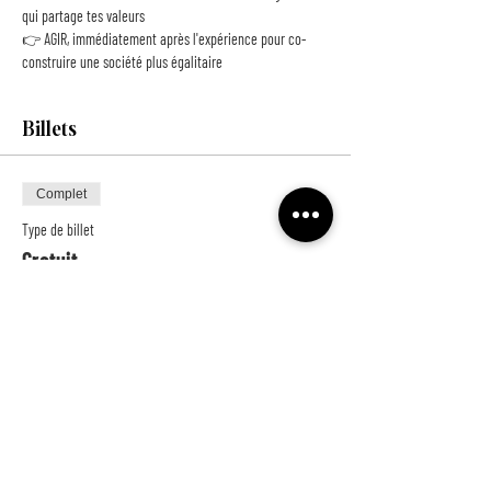
qui partage tes valeurs
👉 AGIR, immédiatement après l'expérience pour co-
construire une société plus égalitaire
Billets
Complet
Type de billet
Gratuit
Prix
0,00 €
Cet événement est complet