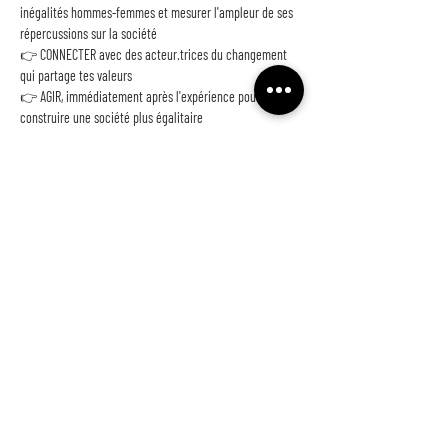
inégalités hommes-femmes et mesurer l'ampleur de ses 
répercussions sur la société
👉 CONNECTER avec des acteur.trices du changement 
qui partage tes valeurs
👉 AGIR, immédiatement après l'expérience pour co-
construire une société plus égalitaire
NB: pendant l'atelier, nous prendrons des photos que 
nous serons susceptibles d'utiliser sur nos différents 
supports de communication. Merci de nous écrire si vous 
ne souhaitez pas être pris.e en photo --> 
fresque@thewonders.co
NE LOUPEZ RIEN !
et inscrivez-vous à notre fabuleuse newsletter
>