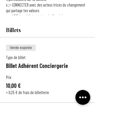
👉 CONNECTER avec des acteur.trices du changement
qui partage tes valeurs
👉 AGIR, immédiatement après l'expérience pour co-
construire une société plus égalitaire
Billets
Vente expirée
Type de billet
Billet Adhérent Conciergerie
Prix
10,00 €
+ 0,25 € de frais de billetterie
Vente expirée
Type de billet
Billet Non-Adhérent