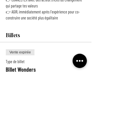
qui partage tes valeurs
👉 AGIR, immédiatement après l'expérience pour co-
construire une société plus égalitaire
Billets
Vente expirée
Type de billet
Billet Wonders
Plus d'info
Prix
10,00 €
+ 0,25 € de frais de billetterie