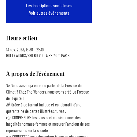
Les inscriptions sont closes
Voir autres événements
Heure et lieu
13 nov. 2023, 18:30 – 21:30
HOLLYWORDS, 280 BD VOLTAIRE 75011 PARIS
À propos de l'événement
💫 Vous avez déjà entendu parler de la Fresque du 
Climat ? Chez The Wonders, nous avons créé La Fresque 
de l'Équité !
🌈 Grâce à ce format ludique et collaboratif d'une 
quarantaine de cartes illustrées, tu vas :
👉 COMPRENDRE les causes et conséquences des 
inégalités hommes-femmes et mesurer l'ampleur de ses 
répercussions sur la société
👉 CONNECTER avec des acteur.trices du changement 