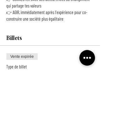
qui partage tes valeurs
👉 AGIR, immédiatement après l'expérience pour co-
construire une société plus égalitaire
Billets
Vente expirée
Type de billet
Billet Wonders
Prix
10,00 €
+ 0,25 € de frais de billetterie
NE LOUPEZ RIEN !