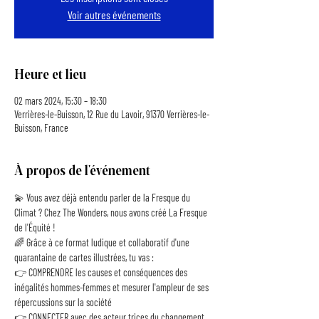
Voir autres événements
Heure et lieu
02 mars 2024, 15:30 – 18:30
Verrières-le-Buisson, 12 Rue du Lavoir, 91370 Verrières-le-
Buisson, France
À propos de l'événement
💫 Vous avez déjà entendu parler de la Fresque du 
Climat ? Chez The Wonders, nous avons créé La Fresque 
de l'Équité !
🌈 Grâce à ce format ludique et collaboratif d'une 
quarantaine de cartes illustrées, tu vas :
👉 COMPRENDRE les causes et conséquences des 
inégalités hommes-femmes et mesurer l'ampleur de ses 
répercussions sur la société
👉 CONNECTER avec des acteur.trices du changement 