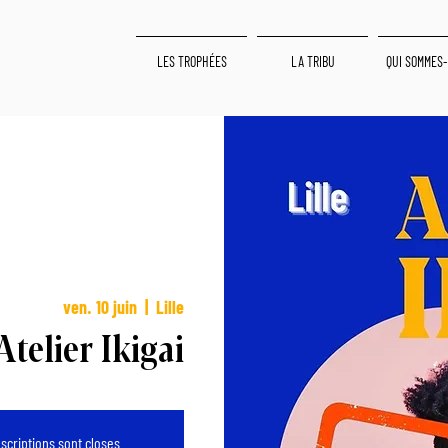
LES TROPHÉES
LA TRIBU
QUI SOMMES-
ven. 10 juin
  |  
Lille
Atelier Ikigai
nscriptions sont closes