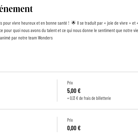
événement
s pour vivre heureux et en bonne santé !  🌟 Il se traduit par « joie de vivre » et «
 ce pour quoi nous avons du talent et ce qui nous donne le sentiment que notre vie
0 animé par notre team Wonders
Prix
5,00 €
+ 0,13 € de frais de billetterie
Prix
0,00 €