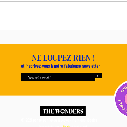
NE LOUPEZ RIEN !
et inscrivez-vous à notre fabuleuse newsletter
>
© 2021 pensé par Fatou N'Diaye -
Mentions légales
Designed with love by
Pixelis
et
Pauline MQP