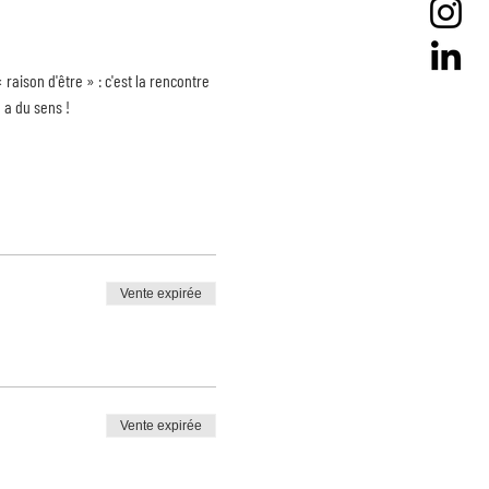
 raison d'être » : c'est la rencontre 
 a du sens !
Vente expirée
Vente expirée