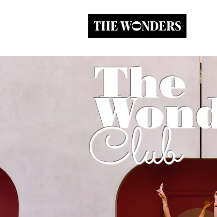
The
Wond
Club