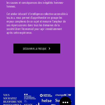
les causes et conséquences des inégalités hommes-
femmes.
Cet atelier éducatif d’intelligence collective accessible à
tou.te.s, vous permet d'appréhender en groupe les
enjeux complexes de ce sujet et mesurer l'ampleur de
ses répercussions dans tous les domaines de la
société (dont l'économie) pour agir immédiatement
après cette expérience.
DÉCOUVRIR LA FRESQUE