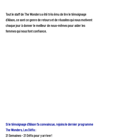
Tout le staff de The Wonders a été très ému de lire le témoignage 
d'Alison, ce sont ce genre de retours et de réussites qui nous motivent 
chaque jour à donner le meilleur de nous-mêmes pour aider les 
femmes qui nous font confiance. 
Si le témoignage d'Alison t'a convaincue, rejoins le dernier programme 
The Wonders, Les Défis :
21 Semaines - 21 Défis pour y arriver! 