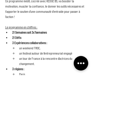
Ce programme inédit, cocréé avec KEDGE BS, va booster ta 
motivation, muscler ta confiance, te donner les outils nécessaires et 
t'apporter le soutien d’une communauté d'entraide pour passer à 
l'action !
Le programme en chiffres :
21 Semaines soit 3x7semaines
21 Défis
3 Expériences collaboratives : 
un weekend TROC, 
un festival autour de l’entrepreneuriat engagé
un tour de France à la rencontre d’actrices du 
changement.
3 régions : 
Paris
Marseille
La Réunion
Des équipes de
 7 Wonders qui s’entraident
30 Mentors
 expérimenté.e.s et coachs certifié.e.s
Les inscriptions sont ouvertes 
jusqu'au 6 Mai !
Envie d’en savoir plus ? 
Participe à une de nos sessions de découverte 
du programme !
Lien d'inscription 👉🏼 
https://lnkd.in/e8FjYR6