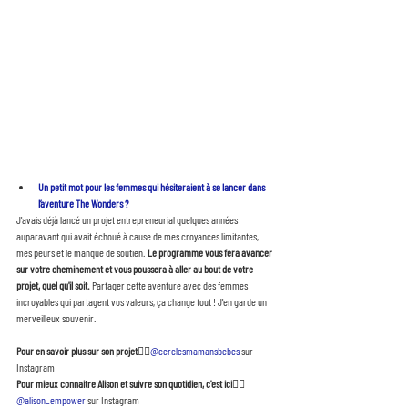
Un petit mot pour les femmes qui hésiteraient à se lancer dans 
l’aventure The Wonders ? 
J'avais déjà lancé un projet entrepreneurial quelques années 
auparavant qui avait échoué à cause de mes croyances limitantes, 
mes peurs et le manque de soutien. 
Le programme vous fera avancer 
sur votre cheminement et vous poussera à aller au bout de votre 
projet, quel qu'il soit. 
Partager cette aventure avec des femmes 
incroyables qui partagent vos valeurs, ça change tout ! J'en garde un 
merveilleux souvenir.
Pour en savoir plus sur son projet
👉🏻
@cerclesmamansbebes
 sur 
Instagram
Pour mieux connaitre Alison et suivre son quotidien, c'est ici
👉🏻
@alison_empower
 sur Instagram