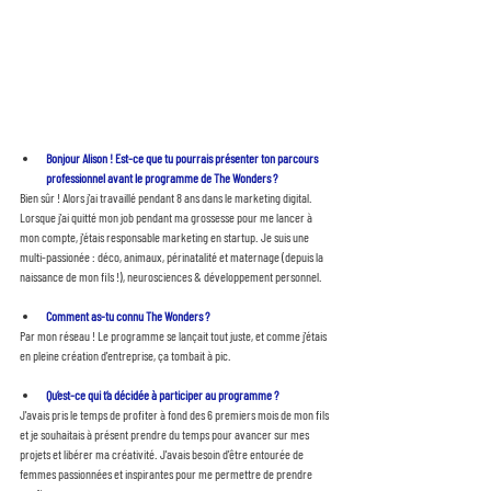
Bonjour Alison ! Est-ce que tu pourrais présenter ton parcours 
professionnel avant le programme de The Wonders ?
Bien sûr ! Alors j'ai travaillé pendant 8 ans dans le marketing digital. 
Lorsque j'ai quitté mon job pendant ma grossesse pour me lancer à 
mon compte, j'étais responsable marketing en startup. Je suis une 
multi-passionée : déco, animaux, périnatalité et maternage (depuis la 
naissance de mon fils !), neurosciences & développement personnel.
Comment as-tu connu The Wonders ? 
Par mon réseau ! Le programme se lançait tout juste, et comme j'étais 
en pleine création d'entreprise, ça tombait à pic.
Qu’est-ce qui t’a décidée à participer au programme ? 
J'avais pris le temps de profiter à fond des 6 premiers mois de mon fils 
et je souhaitais à présent prendre du temps pour avancer sur mes 
projets et libérer ma créativité. J'avais besoin d'être entourée de 
femmes passionnées et inspirantes pour me permettre de prendre 