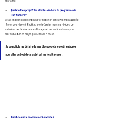
confiance.
Quel était ton projet ? Tes attentes vis-à-vis du programme de 
The Wonders ?
J'étais en plein lancement d'une formation en ligne avec mon associée 
: 1 mois pour devenir Facilitatrice de Cercles mamans - bébés. Je 
souhaitais me défaire de mes blocages et me sentir entourée pour 
aller au bout de ce projet qui me tenait à coeur.
Je souhaitais me défaire de mes blocages et me sentir entourée 
pour aller au bout de ce projet qui me tenait à coeur.
Qu’est-ce que le programme t’a apporté ? 