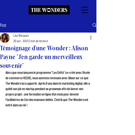
Post
Léa Marques
30 avr. 2021
3 min de lecture
Témoignage d'une Wonder : Alison
Payne "J'en garde un merveilleux
souvenir"
Alors que nous lançons le programme "Les Défis" co-créé avec l'école 
de commerce KEDGE, nous sommes revenues avec Alison sur ce que 
The Wonders lui a apporté. Après 8 ans dans le marketing digital, elle a 
quitté son job en startup pendant sa grossesse afin de lancer son 
propre projet : une formation en ligne d'un mois pour devenir 
Facilitatrice de Cercles mamans-bébés. C'est là que The Wonders est 
entré dans sa vie !