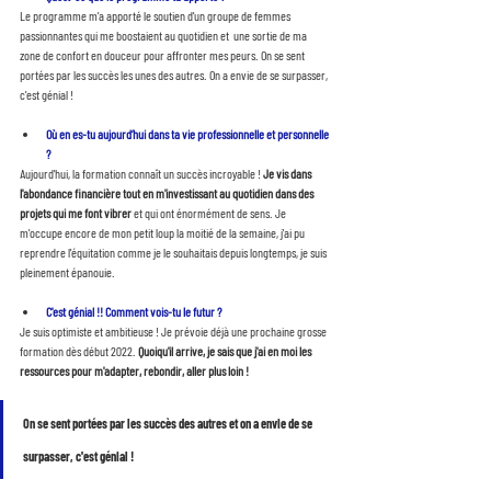
Le programme m'a apporté le soutien d'un groupe de femmes 
passionnantes qui me boostaient au quotidien et  une sortie de ma 
zone de confort en douceur pour affronter mes peurs. On se sent 
portées par les succès les unes des autres. On a envie de se surpasser, 
c'est génial !
Où en es-tu aujourd’hui dans ta vie professionnelle et personnelle 
?
Aujourd'hui, la formation connaît un succès incroyable !
 Je vis dans 
l'abondance financière tout en m'investissant au quotidien dans des 
projets qui me font vibrer 
et qui ont énormément de sens. Je 
m'occupe encore de mon petit loup la moitié de la semaine, j'ai pu 
reprendre l'équitation comme je le souhaitais depuis longtemps, je suis 
pleinement épanouie.
C'est génial !! Comment vois-tu le futur ?
Je suis optimiste et ambitieuse ! Je prévoie déjà une prochaine grosse 
formation dès début 2022. 
Quoiqu'il arrive, je sais que j'ai en moi les 
ressources pour m'adapter, rebondir, aller plus loin !
On se sent portées par les succès des autres et on a envie de se 
surpasser, c'est génial !